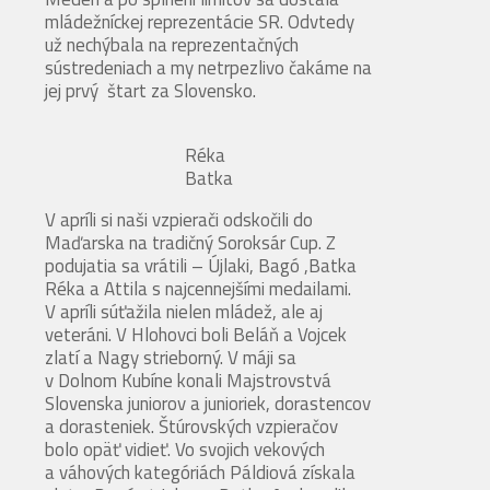
mládežníckej reprezentácie SR. Odvtedy
už nechýbala na reprezentačných
sústredeniach a my netrpezlivo čakáme na
jej prvý štart za Slovensko.
Réka
Batka
V apríli si naši vzpierači odskočili do
Maďarska na tradičný Soroksár Cup. Z
podujatia sa vrátili – Újlaki, Bagó ,Batka
Réka a Attila s najcennejšími medailami.
V apríli súťažila nielen mládež, ale aj
veteráni. V Hlohovci boli Beláň a Vojcek
zlatí a Nagy strieborný. V máji sa
v Dolnom Kubíne konali Majstrovstvá
Slovenska juniorov a junioriek, dorastencov
a dorasteniek. Štúrovských vzpieračov
bolo opäť vidieť. Vo svojich vekových
a váhových kategóriách Páldiová získala