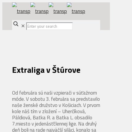
✕
Extraliga v Štúrove
Od februára sú naši vzpierači v súťažnom
móde. V sobotu 3. februára sa predstavilo
naše ženské družstvo v Košiciach. V prvom
kole náš tím v zložení – Uherčíková,
Páldiová, Batka R. a Batka L. obsadilo
7.miesto v jedenásťčlennej lige. Na druhý
deň boli na rade najväčší siláci, konalo sa