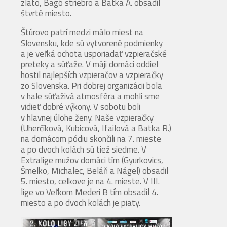
zlato, Bagó striebro a Batka A. obsadil
štvrté miesto.
Štúrovo patrí medzi málo miest na
Slovensku, kde sú vytvorené podmienky
a je veľká ochota usporiadať vzpieračské
preteky a súťaže. V máji domáci oddiel
hostil najlepších vzpieračov a vzpieračky
zo Slovenska. Pri dobrej organizácii bola
v hale súťaživá atmosféra a mohli sme
vidieť dobré výkony. V sobotu boli
v hlavnej úlohe ženy. Naše vzpieračky
(Uherčíková, Kubicová, Ifailová a Batka R.)
na domácom pódiu skončili na 7. mieste
a po dvoch kolách sú tiež siedme. V
Extralige mužov domáci tím (Gyurkovics,
Šmelko, Michalec, Beláň a Nágel) obsadil
5. miesto, celkove je na 4. mieste. V III.
lige vo Veľkom Mederi B tím obsadil 4.
miesto a po dvoch kolách je piaty.