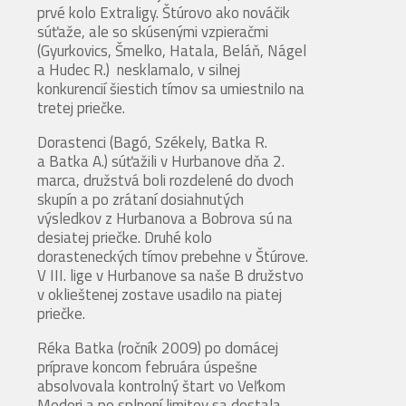
prvé kolo Extraligy. Štúrovo ako nováčik
súťaže, ale so skúsenými vzpieračmi
(Gyurkovics, Šmelko, Hatala, Beláň, Nágel
a Hudec R.) nesklamalo, v silnej
konkurencií šiestich tímov sa umiestnilo na
tretej priečke.
Dorastenci (Bagó, Székely, Batka R.
a Batka A.) súťažili v Hurbanove dňa 2.
marca, družstvá boli rozdelené do dvoch
skupín a po zrátaní dosiahnutých
výsledkov z Hurbanova a Bobrova sú na
desiatej priečke. Druhé kolo
dorasteneckých tímov prebehne v Štúrove.
V III. lige v Hurbanove sa naše B družstvo
v oklieštenej zostave usadilo na piatej
priečke.
Réka Batka (ročník 2009) po domácej
príprave koncom februára úspešne
absolvovala kontrolný štart vo Veľkom
Mederi a po splnení limitov sa dostala