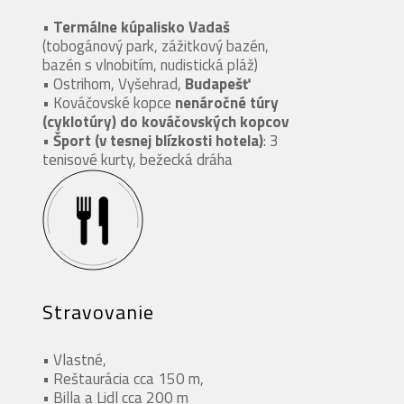
•
Termálne kúpalisko Vadaš
(tobogánový park, zážitkový bazén,
bazén s vlnobitím, nudistická pláž)
• Ostrihom, Vyšehrad,
Budapešť
• Kováčovské kopce
nenáročné túry
(cyklotúry) do kováčovských kopcov
•
Šport (v tesnej blízkosti hotela)
: 3
tenisové kurty, bežecká dráha
Stravovanie
• Vlastné,
• Reštaurácia cca 150 m,
• Billa a Lidl cca 200 m