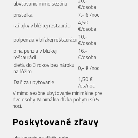
20,-
ubytovanie mimo sezónu
€/osoba
prístelka
7,- € /noc
4,50
raňajky v blízkej reštaurácii
€/osoba
10,-
polpenzia v blízkej reštaurácii
€/osoba
plná penzia v blízkej
16,-
reštaurácii
€/osoba
dieťa do 3 rokov bez nároku
0,- € /noc
na lôžko
1,50 €
Daň za ubytovanie
/os/noc
V mimo sezóne ubytovanie minimálne pre
dve osoby. Minimálna dĺžka pobytu sú 5
noci.
Poskytované zľavy
ubytovanie na dlhšiu dobu,