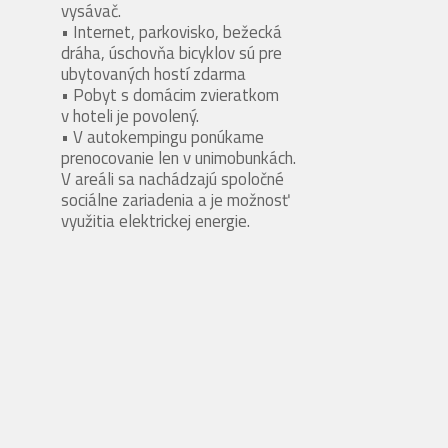
vysávač.
• Internet, parkovisko, bežecká
dráha, úschovňa bicyklov sú pre
ubytovaných hostí zdarma
• Pobyt s domácim zvieratkom
v hoteli je povolený.
• V autokempingu ponúkame
prenocovanie len v unimobunkách.
V areáli sa nachádzajú spoločné
sociálne zariadenia a je možnosť
využitia elektrickej energie.