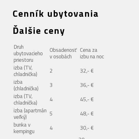
Cenník ubytovania
Ďalšie ceny
Druh
Obsadenosť
Cena za
ubytovacieho
v osobách
izbu na noc
priestoru
izba (TV,
2
32,- €
chladnička)
izba
3
36,- €
(chladnička)
izba (TV,
4
45,- €
chladnička)
izba (apartmán
5
48,- €
veľký)
bunka v
4
30,- €
kempingu