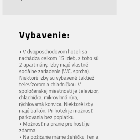
Vybavenie:
• V dvojposchodovom hoteli sa
nachádza celkom 15 izieb, z toho sú
2 apartmány. Izby majú vlastné
sociálne zariadenie (WC, sprcha).
Niektoré izby sú vybavené taktiež
televízorom a chladničkou. V
spoločenskej miestnosti je televízor,
chladnička, mikrovlnná rúra,
rýchlovarná konvica. Niektoré izby
majú balkón. Pri hoteli je možnosť
parkovania bez poplatku.
• Možnosť na pranie pre hostí je
zdarma
• Na požičanie máme žehličku, fén a