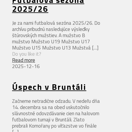
2025/26
Je za nami futbalová sezóna 2025/26. Do
archívu pribudnú nasledujúce výsledky
štúrovských mužstiev. A mužstvo B
mužstvo Mužstvo U19 Mužstvo U17
Mužstvo U15 Mužstvo U13 Mužstvá
[…]
Do you like it?
Read more
2025-12-16
Úspech v Bruntáli
Začneme netradične odzadu. V nedeľu dňa
14. decembra sa na obed uskutočnilo
slávnostné odovzdávanie cien na halovom
futbalovom turnaji v Bruntáli. Zlato
prebrali Komořany po víťazstve vo finále