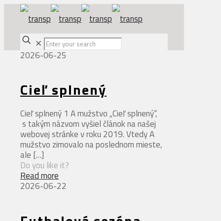
✕
2026-06-25
Cieľ splnený
Cieľ splnený 1 A mužstvo „Cieľ splnený“,
s takým názvom vyšiel článok na našej
webovej stránke v roku 2019. Vtedy A
mužstvo zimovalo na poslednom mieste,
ale
[…]
Do you like it?
Read more
2026-06-22
Futbalová sezóna