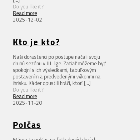
[…]
Do you like it?
Read more
2025-12-02
Kto je kto?
Naši dorastenci po postupe načali svoju
druhú sezónu v III. lige. Zatiaľ môžeme byť
spokojní s ich výsledkami, tabuľkovým
postavením a predvedenými výkonmi na
ihrisku. Káder opustili hráči, ktorí
[…]
Do you like it?
Read more
2025-11-20
Polčas
Máme tu polčas vo futbalových ligách.