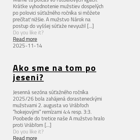
Krátke vyhodnotenie mužstiev dospelých
po polovici súťažného ročníka si môžete
prečítať nižšie. A mužstvo Nárok na
postup do vyššej súťaže nevyužil
[…]
Do you like it?
Read more
2025-11-14
Ako sme na tom po
jeseni?
Jesenná sezóna súťažného ročníka
2025/26 bola zahájená dorasteneckými
mužstvami 2. augusta vo Vrábľoch
“hokejovými“ remízami 4:4 resp. 3:3.
Poobede do tretice naše A mužstvo hralo
proti Vrábľom
[…]
Do you like it?
Read more