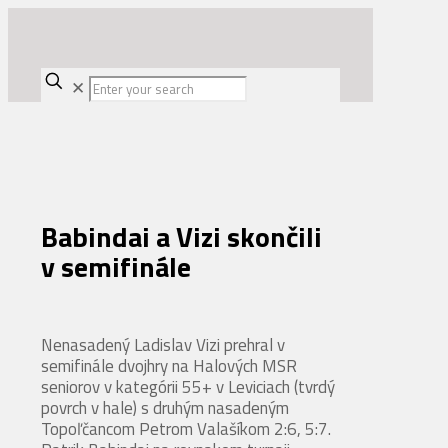
✕
Babindai a Vizi skončili
v semifinále
Nenasadený Ladislav Vizi prehral v
semifinále dvojhry na Halových MSR
seniorov v kategórii 55+ v Leviciach (tvrdý
povrch v hale) s druhým nasadeným
Topoľčancom Petrom Valašíkom 2:6, 5:7.