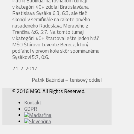
Patrik Babindai na rovnakom turnaji
v kategórii 40+ zdolal Bratislavčana
Rastislava Sysáka 6:3, 6:3, ale tiež
skončil v semifinále na rakete prvého
nasadeného Radoslava Meravého z
Trenčína 4:6, 5:7. Na tomto turnaji
v kategórii 40+ štartoval ešte jeden hráč
MŠO Štúrovo Levente Berecz, ktorý
podľahol v prvom kole skôr spomínanému
Sysákovi 5:7, 0:6.
21. 2. 2017
Patrik Babindai – tenisový oddiel
© 2016 MSO. All Rights Reserved.
Kontakt
GDPR