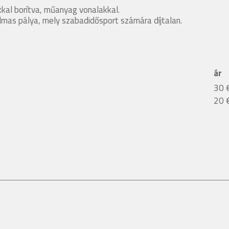
akkal borítva, műanyag vonalakkal.
almas pálya, mely szabadidősport számára díjtalan.
ár
30 
20 