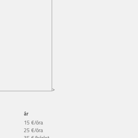
>
ár
15 €/óra
25 €/óra
35 €/bérlet