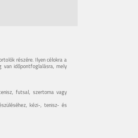
tolók részére. Ilyen célokra a
g van időpontfoglalásra, mely
enisz, futsal, szertorna vagy
szüléséhez, kézi-, tenisz- és