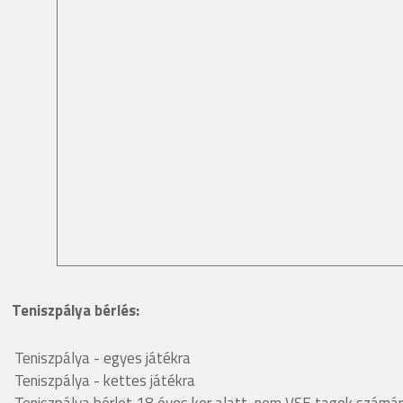
Teniszpálya bérlés:
Teniszpálya - egyes játékra
Teniszpálya - kettes játékra
Teniszpálya bérlet 18 éves kor alatt, nem VSE tagok számár