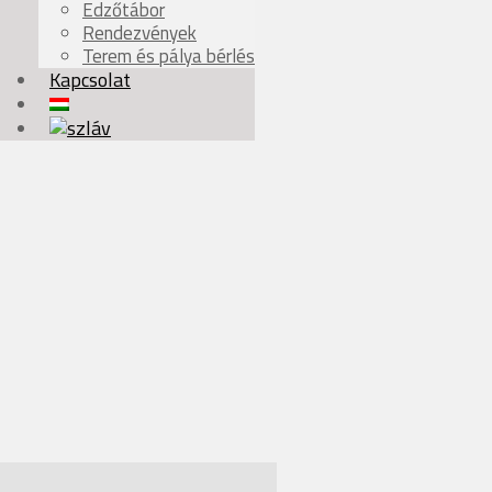
Edzőtábor
Rendezvények
Terem és pálya bérlés
Kapcsolat