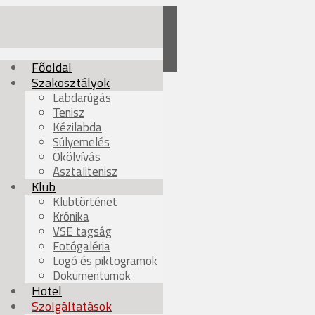
Főoldal
Szakosztályok
Labdarúgás
Tenisz
Kézilabda
Súlyemelés
Ökölvívás
Asztalitenisz
Klub
Klubtörténet
Krónika
VSE tagság
Fotógaléria
Logó és piktogramok
Dokumentumok
Hotel
Szolgáltatások