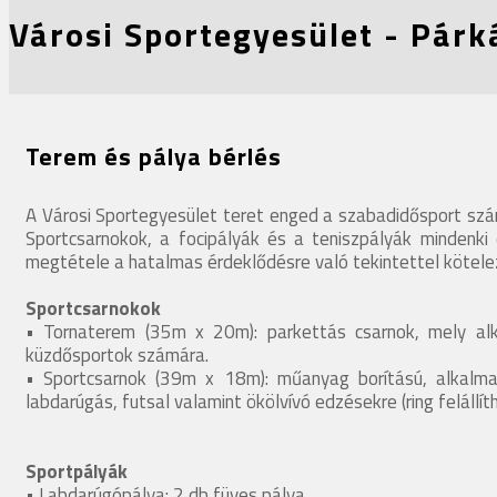
Városi Sportegyesület - Párk
Terem és pálya bérlés
A Városi Sportegyesület teret enged a szabadidősport számá
Sportcsarnokok, a focipályák és a teniszpályák mindenki 
megtétele a hatalmas érdeklődésre való tekintettel kötele
Sportcsarnokok
• Tornaterem (35m x 20m): parkettás csarnok, mely alkal
küzdősportok számára.
• Sportcsarnok (39m x 18m): műanyag borítású, alkalmas 
labdarúgás, futsal valamint ökölvívó edzésekre (ring felállít
Sportpályák
• Labdarúgópálya: 2 db füves pálya