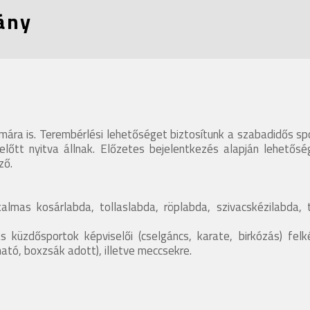
ány
ra is. Terembérlési lehetőséget biztosítunk a szabadidős spor
előtt nyitva állnak. Előzetes bejelentkezés alapján lehetősé
ző.
mas kosárlabda, tollaslabda, röplabda, szivacskézilabda, t
küzdősportok képviselői (cselgáncs, karate, birkózás) felké
ható, boxzsák adott), illetve meccsekre.