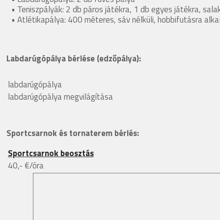
• Teniszpályák: 2 db páros játékra, 1 db egyes játékra, sal
• Atlétikapálya: 400 méteres, sáv nélküli, hobbifutásra alk
Labdarúgópálya bérlése (edzőpálya):
labdarúgópálya
labdarúgópálya megvilágítása
Sportcsarnok és tornaterem bérlés:
Sportcsarnok beosztás
40,- €/óra