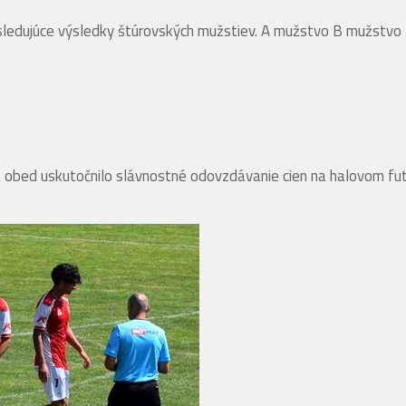
nasledujúce výsledky štúrovských mužstiev. A mužstvo B mužs
bed uskutočnilo slávnostné odovzdávanie cien na halovom futba