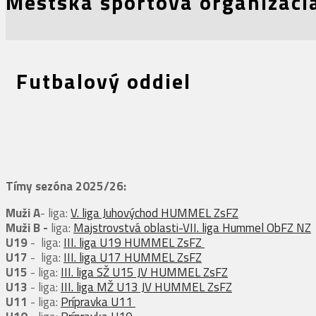
Mestská športová organizáci
Futbalový oddiel
Tímy sezóna 2025/26:
Muži
A
- liga:
V. liga Juhovýchod HUMMEL ZsFZ
Muži B -
liga:
Majstrovstvá oblasti-VII. liga Hummel ObFZ NZ
U19
- liga:
III. liga U19 HUMMEL ZsFZ
U17
- liga:
III. liga U17 HUMMEL ZsFZ
U15
- liga:
III. liga SŽ U15 JV HUMMEL ZsFZ
U13
- liga:
III. liga MŽ U13 JV HUMMEL ZsFZ
U11
- liga:
Prípravka U11