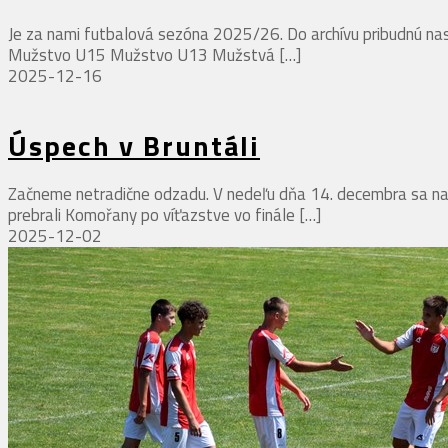
Je za nami futbalová sezóna 2025/26. Do archívu pribudnú 
Mužstvo U15 Mužstvo U13 Mužstvá
[…]
2025-12-16
Úspech v Bruntáli
Začneme netradične odzadu. V nedeľu dňa 14. decembra sa na o
prebrali Komořany po víťazstve vo finále
[…]
2025-12-02