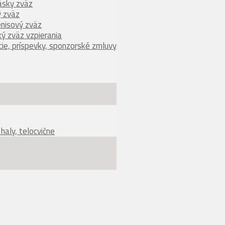
sky zväz
ý zväz
enisový zväz
ý zväz vzpierania
ie, príspevky, sponzorské zmluvy
haly, telocvične