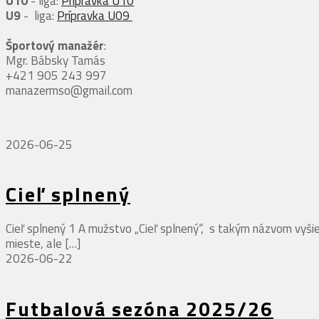
U10
- liga:
Prípravka U10
U9
- liga:
Prípravka U09
Športový manažér
:
Mgr. Bábsky Tamás
+421 905 243 997
manazermso@gmail.com
2026-06-25
Cieľ splnený
Cieľ splnený 1 A mužstvo „Cieľ splnený“, s takým názvom vyš
mieste, ale
[…]
2026-06-22
Futbalová sezóna 2025/26