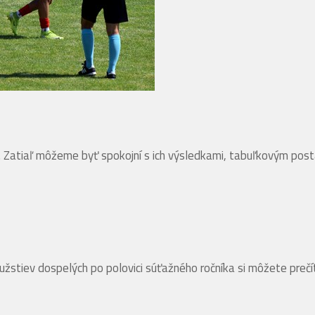
ige. Zatiaľ môžeme byť spokojní s ich výsledkami, tabuľkovým p
žstiev dospelých po polovici súťažného ročníka si môžete prečí