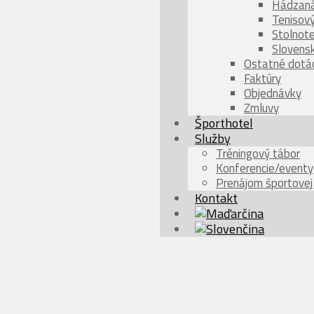
Hádzaná
Tenisov
Stolnot
Slovensk
Ostatné dotác
Faktúry
Objednávky
Zmluvy
Športhotel
Služby
Tréningový tábor
Konferencie/eventy
Prenájom športovej 
Kontakt