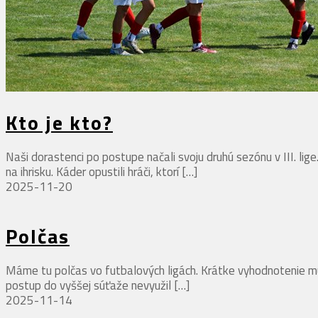
Kto je kto?
Naši dorastenci po postupe načali svoju druhú sezónu v III. l
na ihrisku. Káder opustili hráči, ktorí
[…]
2025-11-20
Polčas
Máme tu polčas vo futbalových ligách. Krátke vyhodnotenie mu
postup do vyššej súťaže nevyužil
[…]
2025-11-14