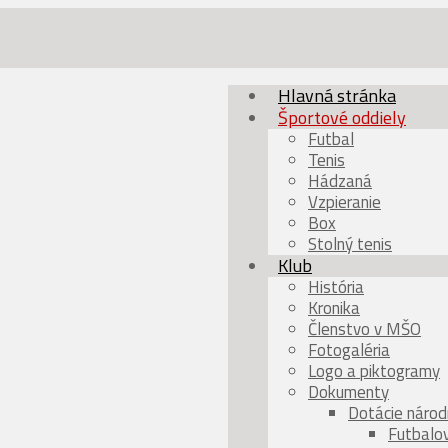
Hlavná stránka
Športové oddiely
Futbal
Tenis
Hádzaná
Vzpieranie
Box
Stolný tenis
Klub
História
Kronika
Členstvo v MŠO
Fotogaléria
Logo a piktogramy
Dokumenty
Dotácie národ
Futbalo